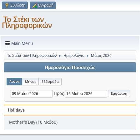
Σύνδεση
Εγγραφή
Το Στέκι των
Πληροφορικών
Main Menu
Το Στέκι των Πληροφορικών
Ημερολόγιο
Μάιος 2026
►
►
Ημερολόγιο Προσεχώς
Λίστα
Μήνας
Εβδομάδα
Προς
Holidays
Mother's Day (10 Μαΐου)