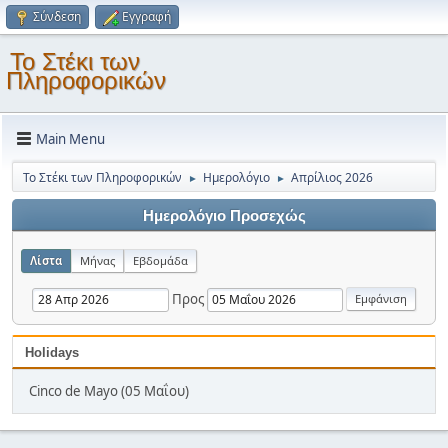
Σύνδεση
Εγγραφή
Το Στέκι των
Πληροφορικών
Main Menu
Το Στέκι των Πληροφορικών
Ημερολόγιο
Απρίλιος 2026
►
►
Ημερολόγιο Προσεχώς
Λίστα
Μήνας
Εβδομάδα
Προς
Holidays
Cinco de Mayo (05 Μαΐου)