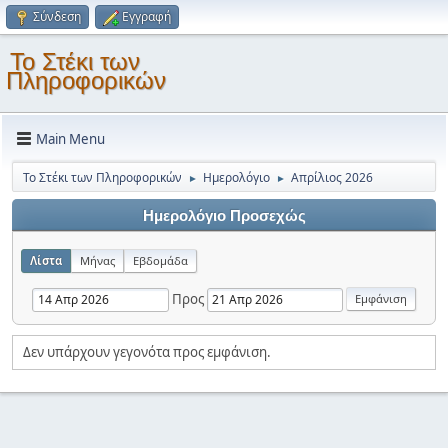
Σύνδεση
Εγγραφή
Το Στέκι των
Πληροφορικών
Main Menu
Το Στέκι των Πληροφορικών
Ημερολόγιο
Απρίλιος 2026
►
►
Ημερολόγιο Προσεχώς
Λίστα
Μήνας
Εβδομάδα
Προς
Δεν υπάρχουν γεγονότα προς εμφάνιση.