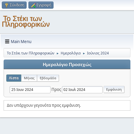
Σύνδεση
Εγγραφή
Το Στέκι των
Πληροφορικών
Main Menu
Το Στέκι των Πληροφορικών
Ημερολόγιο
Ιούνιος 2024
►
►
Ημερολόγιο Προσεχώς
Λίστα
Μήνας
Εβδομάδα
Προς
Δεν υπάρχουν γεγονότα προς εμφάνιση.