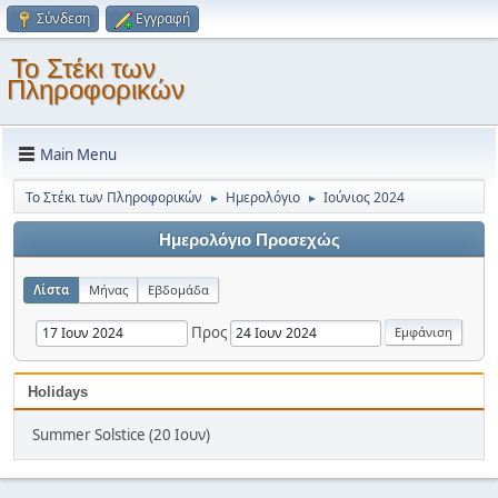
Σύνδεση
Εγγραφή
Το Στέκι των
Πληροφορικών
Main Menu
Το Στέκι των Πληροφορικών
Ημερολόγιο
Ιούνιος 2024
►
►
Ημερολόγιο Προσεχώς
Λίστα
Μήνας
Εβδομάδα
Προς
Holidays
Summer Solstice (20 Ιουν)