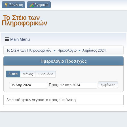
Σύνδεση
Εγγραφή
Το Στέκι των
Πληροφορικών
Main Menu
Το Στέκι των Πληροφορικών
Ημερολόγιο
Απρίλιος 2024
►
►
Ημερολόγιο Προσεχώς
Λίστα
Μήνας
Εβδομάδα
Προς
Δεν υπάρχουν γεγονότα προς εμφάνιση.