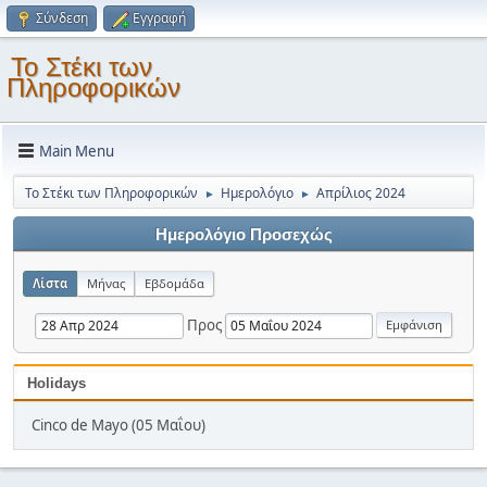
Σύνδεση
Εγγραφή
Το Στέκι των
Πληροφορικών
Main Menu
Το Στέκι των Πληροφορικών
Ημερολόγιο
Απρίλιος 2024
►
►
Ημερολόγιο Προσεχώς
Λίστα
Μήνας
Εβδομάδα
Προς
Holidays
Cinco de Mayo (05 Μαΐου)