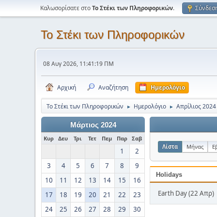
Καλωσορίσατε στο
Το Στέκι των Πληροφορικών
.
Σύνδεσ
Το Στέκι των Πληροφορικών
08 Αυγ 2026, 11:41:19 ΠΜ
Αρχική
Αναζήτηση
Ημερολόγιο
Το Στέκι των Πληροφορικών
Ημερολόγιο
Απρίλιος 2024
►
►
Μάρτιος 2024
Κυρ
Δευ
Τρι
Τετ
Πεμ
Παρ
Σαβ
Λίστα
Μήνας
Ε
1
2
3
4
5
6
7
8
9
Holidays
10
11
12
13
14
15
16
Earth Day (22 Απρ)
17
18
19
20
21
22
23
24
25
26
27
28
29
30