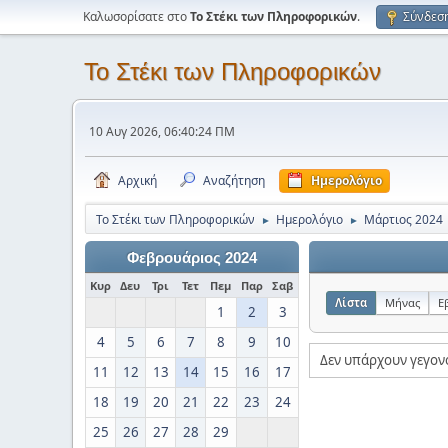
Καλωσορίσατε στο
Το Στέκι των Πληροφορικών
.
Σύνδεσ
Το Στέκι των Πληροφορικών
10 Αυγ 2026, 06:40:24 ΠΜ
Αρχική
Αναζήτηση
Ημερολόγιο
Το Στέκι των Πληροφορικών
Ημερολόγιο
Μάρτιος 2024
►
►
Φεβρουάριος 2024
Κυρ
Δευ
Τρι
Τετ
Πεμ
Παρ
Σαβ
Λίστα
Μήνας
Ε
1
2
3
4
5
6
7
8
9
10
Δεν υπάρχουν γεγον
11
12
13
14
15
16
17
18
19
20
21
22
23
24
25
26
27
28
29