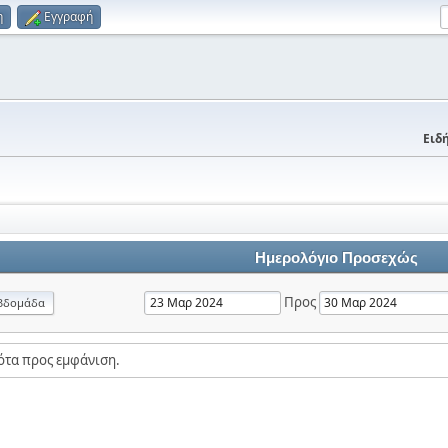
η
Εγγραφή
Ειδή
Ημερολόγιο Προσεχώς
Προς
βδομάδα
ότα προς εμφάνιση.