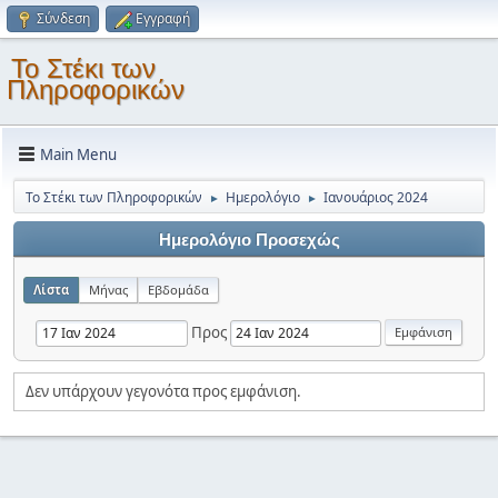
Σύνδεση
Εγγραφή
Το Στέκι των
Πληροφορικών
Main Menu
Το Στέκι των Πληροφορικών
Ημερολόγιο
Ιανουάριος 2024
►
►
Ημερολόγιο Προσεχώς
Λίστα
Μήνας
Εβδομάδα
Προς
Δεν υπάρχουν γεγονότα προς εμφάνιση.