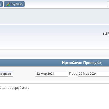
η
Εγγραφή
Ειδή
Ημερολόγιο Προσεχώς
Προς
βδομάδα
ότα προς εμφάνιση.