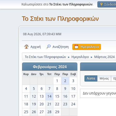
Καλωσορίσατε στο
Το Στέκι των Πληροφορικών
.
Σύνδεσ
Το Στέκι των Πληροφορικών
08 Αυγ 2026, 07:39:43 ΜΜ
Αρχική
Αναζήτηση
Ημερολόγιο
Το Στέκι των Πληροφορικών
Ημερολόγιο
Μάρτιος 2024
►
►
Φεβρουάριος 2024
Κυρ
Δευ
Τρι
Τετ
Πεμ
Παρ
Σαβ
Λίστα
Μήνας
Ε
1
2
3
4
5
6
7
8
9
10
Δεν υπάρχουν γεγον
11
12
13
14
15
16
17
18
19
20
21
22
23
24
25
26
27
28
29