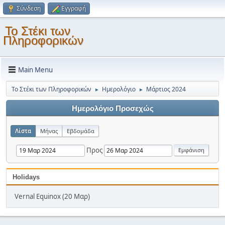
Σύνδεση
Εγγραφή
Το Στέκι των
Πληροφορικών
Main Menu
Το Στέκι των Πληροφορικών
Ημερολόγιο
Μάρτιος 2024
►
►
Ημερολόγιο Προσεχώς
Λίστα
Μήνας
Εβδομάδα
Προς
Holidays
Vernal Equinox (20 Μαρ)