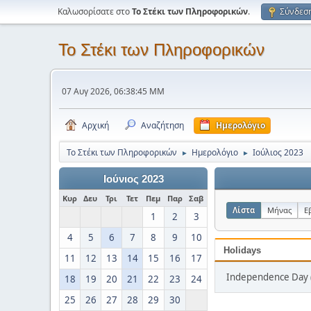
Καλωσορίσατε στο
Το Στέκι των Πληροφορικών
.
Σύνδεσ
Το Στέκι των Πληροφορικών
07 Αυγ 2026, 06:38:45 ΜΜ
Αρχική
Αναζήτηση
Ημερολόγιο
Το Στέκι των Πληροφορικών
Ημερολόγιο
Ιούλιος 2023
►
►
Ιούνιος 2023
Κυρ
Δευ
Τρι
Τετ
Πεμ
Παρ
Σαβ
Λίστα
Μήνας
Ε
1
2
3
4
5
6
7
8
9
10
Holidays
11
12
13
14
15
16
17
Independence Day (
18
19
20
21
22
23
24
25
26
27
28
29
30