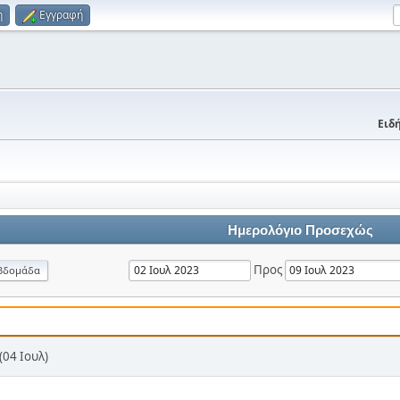
η
Εγγραφή
Ειδή
Ημερολόγιο Προσεχώς
Προς
βδομάδα
04 Ιουλ)