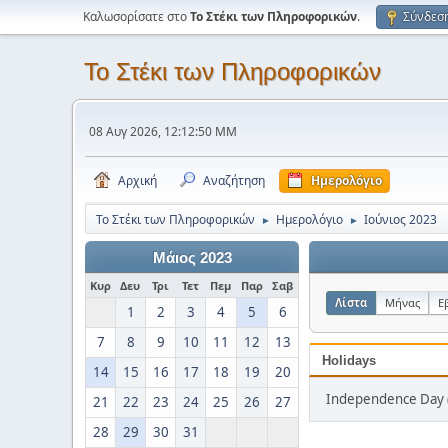
Καλωσορίσατε στο
Το Στέκι των Πληροφορικών
.
Σύνδεσ
Το Στέκι των Πληροφορικών
08 Αυγ 2026, 12:12:50 ΜΜ
Αρχική
Αναζήτηση
Ημερολόγιο
Το Στέκι των Πληροφορικών
Ημερολόγιο
Ιούνιος 2023
►
►
Μάιος 2023
Κυρ
Δευ
Τρι
Τετ
Πεμ
Παρ
Σαβ
Λίστα
Μήνας
Ε
1
2
3
4
5
6
7
8
9
10
11
12
13
Holidays
14
15
16
17
18
19
20
Independence Day (
21
22
23
24
25
26
27
28
29
30
31