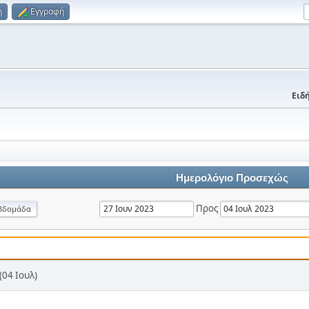
η
Εγγραφή
Ειδή
Ημερολόγιο Προσεχώς
Προς
βδομάδα
04 Ιουλ)