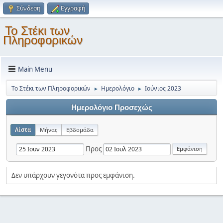
Σύνδεση
Εγγραφή
Το Στέκι των
Πληροφορικών
Main Menu
Το Στέκι των Πληροφορικών
Ημερολόγιο
Ιούνιος 2023
►
►
Ημερολόγιο Προσεχώς
Λίστα
Μήνας
Εβδομάδα
Προς
Δεν υπάρχουν γεγονότα προς εμφάνιση.