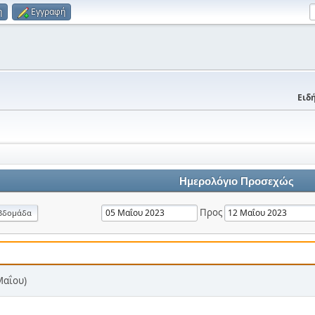
η
Εγγραφή
Ειδή
Ημερολόγιο Προσεχώς
Προς
βδομάδα
Μαΐου)