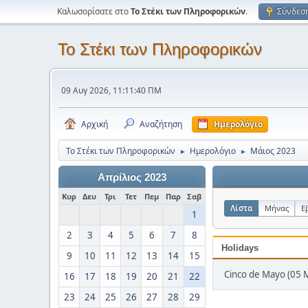
Καλωσορίσατε στο
Το Στέκι των Πληροφορικών
.
Σύνδεσ
Το Στέκι των Πληροφορικών
09 Αυγ 2026, 11:11:40 ΠΜ
Αρχική
Αναζήτηση
Ημερολόγιο
Το Στέκι των Πληροφορικών
Ημερολόγιο
Μάιος 2023
►
►
Απρίλιος 2023
Κυρ
Δευ
Τρι
Τετ
Πεμ
Παρ
Σαβ
Λίστα
Μήνας
Ε
1
2
3
4
5
6
7
8
Holidays
9
10
11
12
13
14
15
Cinco de Mayo (05 
16
17
18
19
20
21
22
23
24
25
26
27
28
29