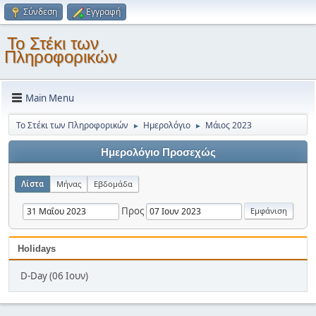
Σύνδεση
Εγγραφή
Το Στέκι των
Πληροφορικών
Main Menu
Το Στέκι των Πληροφορικών
Ημερολόγιο
Μάιος 2023
►
►
Ημερολόγιο Προσεχώς
Λίστα
Μήνας
Εβδομάδα
Προς
Holidays
D-Day (06 Ιουν)