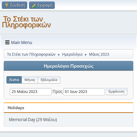
Σύνδεση
Εγγραφή
Το Στέκι των
Πληροφορικών
Main Menu
Το Στέκι των Πληροφορικών
Ημερολόγιο
Μάιος 2023
►
►
Ημερολόγιο Προσεχώς
Λίστα
Μήνας
Εβδομάδα
Προς
Holidays
Memorial Day (29 Μαΐου)