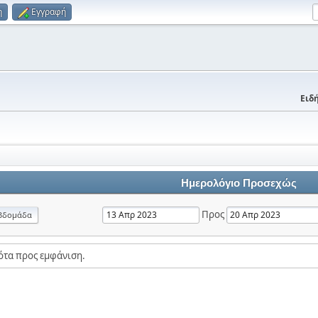
η
Εγγραφή
Ειδή
Ημερολόγιο Προσεχώς
Προς
βδομάδα
ότα προς εμφάνιση.