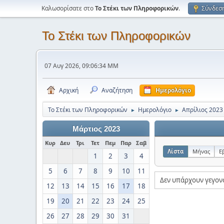
Καλωσορίσατε στο
Το Στέκι των Πληροφορικών
.
Σύνδεσ
Το Στέκι των Πληροφορικών
07 Αυγ 2026, 09:06:34 ΜΜ
Αρχική
Αναζήτηση
Ημερολόγιο
Το Στέκι των Πληροφορικών
Ημερολόγιο
Απρίλιος 2023
►
►
Μάρτιος 2023
Κυρ
Δευ
Τρι
Τετ
Πεμ
Παρ
Σαβ
Λίστα
Μήνας
Ε
1
2
3
4
5
6
7
8
9
10
11
Δεν υπάρχουν γεγον
12
13
14
15
16
17
18
19
20
21
22
23
24
25
26
27
28
29
30
31