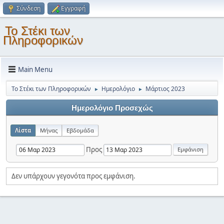
Σύνδεση
Εγγραφή
Το Στέκι των
Πληροφορικών
Main Menu
Το Στέκι των Πληροφορικών
Ημερολόγιο
Μάρτιος 2023
►
►
Ημερολόγιο Προσεχώς
Λίστα
Μήνας
Εβδομάδα
Προς
Δεν υπάρχουν γεγονότα προς εμφάνιση.