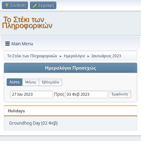
Σύνδεση
Εγγραφή
Το Στέκι των
Πληροφορικών
Main Menu
Το Στέκι των Πληροφορικών
Ημερολόγιο
Ιανουάριος 2023
►
►
Ημερολόγιο Προσεχώς
Λίστα
Μήνας
Εβδομάδα
Προς
Holidays
Groundhog Day (02 Φεβ)