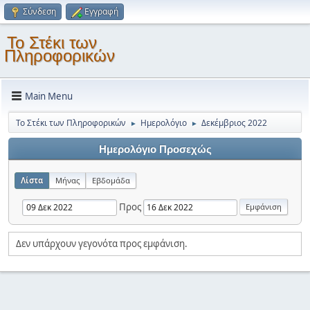
Σύνδεση
Εγγραφή
Το Στέκι των
Πληροφορικών
Main Menu
Το Στέκι των Πληροφορικών
Ημερολόγιο
Δεκέμβριος 2022
►
►
Ημερολόγιο Προσεχώς
Λίστα
Μήνας
Εβδομάδα
Προς
Δεν υπάρχουν γεγονότα προς εμφάνιση.