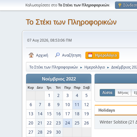
Καλωσορίσατε στο
Το Στέκι των Πληροφορικών
.
Σύνδεσ
Το Στέκι των Πληροφορικών
07 Αυγ 2026, 08:53:06 ΠΜ
Αρχική
Αναζήτηση
Ημερολόγιο
Το Στέκι των Πληροφορικών
Ημερολόγιο
Δεκέμβριος 20
►
►
Νοέμβριος 2022
Κυρ
Δευ
Τρι
Τετ
Πεμ
Παρ
Σαβ
Λίστα
Μήνας
Ε
1
2
3
4
5
6
7
8
9
10
11
12
Holidays
13
14
15
16
17
18
19
Winter Solstice (21 
20
21
22
23
24
25
26
27
28
29
30