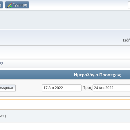
η
Εγγραφή
Ειδή
22
Ημερολόγιο Προσεχώς
Προς
βδομάδα
Δεκ)