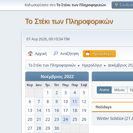
Καλωσορίσατε στο
Το Στέκι των Πληροφορικών
.
Σύνδεσ
Το Στέκι των Πληροφορικών
07 Αυγ 2026, 09:10:34 ΠΜ
Αρχική
Αναζήτηση
Ημερολόγιο
Το Στέκι των Πληροφορικών
Ημερολόγιο
Δεκέμβριος 20
►
►
Νοέμβριος 2022
Κυρ
Δευ
Τρι
Τετ
Πεμ
Παρ
Σαβ
Λίστα
Μήνας
Ε
1
2
3
4
5
6
7
8
9
10
11
12
Holidays
13
14
15
16
17
18
19
Winter Solstice (21 
20
21
22
23
24
25
26
27
28
29
30