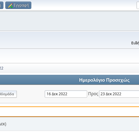
η
Εγγραφή
Ειδή
22
Ημερολόγιο Προσεχώς
Προς
βδομάδα
Δεκ)