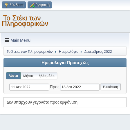
Σύνδεση
Εγγραφή
Το Στέκι των
Πληροφορικών
Main Menu
Το Στέκι των Πληροφορικών
Ημερολόγιο
Δεκέμβριος 2022
►
►
Ημερολόγιο Προσεχώς
Λίστα
Μήνας
Εβδομάδα
Προς
Δεν υπάρχουν γεγονότα προς εμφάνιση.