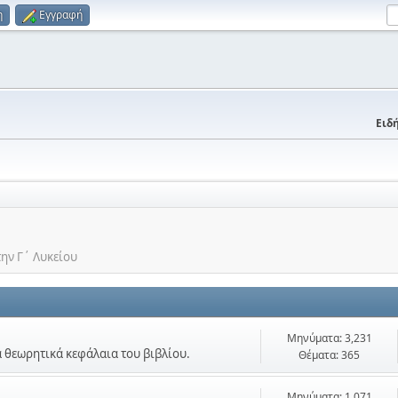
η
Εγγραφή
Ειδή
την Γ΄ Λυκείου
Μηνύματα: 3,231
τα θεωρητικά κεφάλαια του βιβλίου.
Θέματα: 365
Μηνύματα: 1,071