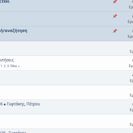
Στέκι
Εμ
Εμ
αφή/αναζήτηση
Εμ
Ε
αντήσεις
Εμ
1
2
3
Όλοι
Ε
Ε
6 ● Γυφτάκης, Πέτρου
Ε
Ε
25 - Γυφτάκης