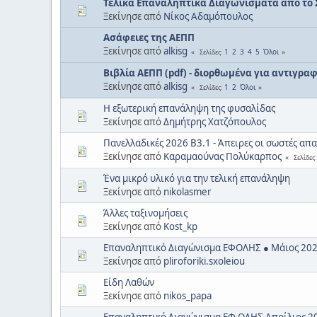
Τελικά Επαναληπτικά Διαγωνίσματα από το 
Ξεκίνησε από
Νίκος Αδαμόπουλος
Ασάφειες της ΑΕΠΠ
Ξεκίνησε από
alkisg
1
2
3
4
5
Όλοι
Σελίδες
Βιβλία ΑΕΠΠ (pdf) - διορθωμένα για αντιγρ
Ξεκίνησε από
alkisg
1
2
Όλοι
Σελίδες
Η εξωτερική επανάληψη της φυσαλίδας
Ξεκίνησε από
Δημήτρης Χατζόπουλος
Πανελλαδικές 2026 Β3.1 - Άπειρες οι σωστές απ
Ξεκίνησε από
Καραμαούνας Πολύκαρπος
Σελίδες
Ένα μικρό υλικό για την τελική επανάληψη
Ξεκίνησε από
nikolasmer
Άλλες ταξινομήσεις
Ξεκίνησε από
Kost_kp
Επαναληπτικό Διαγώνισμα ΕΦΟΛΗΣ ● Μάιος 202
Ξεκίνησε από
pliroforiki.sxoleiou
Είδη Λαθών
Ξεκίνησε από
nikos_papa
Επαναληπτικό Διαγώνισμα ΕΦ ΟΛΗΣ Απρίλιος 20