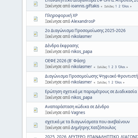
Ξεκίνησε από
ioannis.giftakis
1
2
Όλοι
Σελίδες
Πληροφορική XP
Ξεκίνησε από
AlexandrosP
2ο Διαγώνισμα Προσομοίωσης 2025-2026
Ξεκίνησε από
nikolasmer
Δένδρα έκφρασης
Ξεκίνησε από
nikos_papa
ΟΕΦΕ 2026 (Β' Φάση)
Ξεκίνησε από
nikolasmer
1
2
3
Όλοι
Σελίδες
Διαγώνισμα Προσομοίωσης Ψηφιακό Φροντιστή
Ξεκίνησε από
nikolasmer
1
2
Όλοι
Σελίδες
Ερώτηση σχετικά με παραμέτρους σε Διαδικασία
Ξεκίνησε από
nikos_papa
Αναπαράσταση κώδικα σε Δένδρο
Ξεκίνησε από
Vagnes
σχετικά με τα διαγωνίσματα που ανεβαίνουν
Ξεκίνησε από
Δημήτρης Χατζόπουλος
2025_2026_ΔΕΥΤΕΡΟ_ΕΠΑΝΑΛΗΠΤΙΚΟ_ΔΙΑΓΩΝ