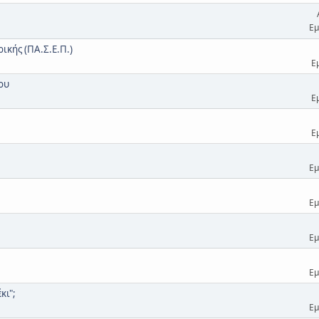
Εμ
κής (ΠΑ.Σ.Ε.Π.)
Ε
ου
Ε
Ε
Εμ
Εμ
Εμ
Εμ
κι";
Εμ