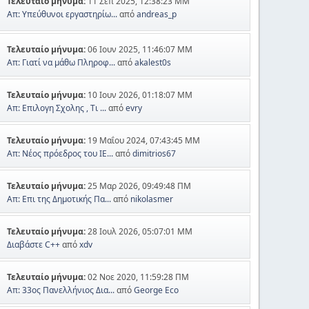
Τελευταίο μήνυμα:
11 Σεπ 2025, 12:38:23 ΜΜ
Απ: Υπεύθυνοι εργαστηρίω...
από
andreas_p
Τελευταίο μήνυμα:
06 Ιουν 2025, 11:46:07 ΜΜ
Απ: Γιατί να μάθω Πληροφ...
από
akalest0s
Τελευταίο μήνυμα:
10 Ιουν 2026, 01:18:07 ΜΜ
Απ: Επιλογη Σχολης , Τι ...
από
evry
Τελευταίο μήνυμα:
19 Μαΐου 2024, 07:43:45 ΜΜ
Απ: Νέος πρόεδρος του ΙΕ...
από
dimitrios67
Τελευταίο μήνυμα:
25 Μαρ 2026, 09:49:48 ΠΜ
Απ: Επι της Δημοτικής Πα...
από
nikolasmer
Τελευταίο μήνυμα:
28 Ιουλ 2026, 05:07:01 ΜΜ
Διαβάστε C++
από
xdv
Τελευταίο μήνυμα:
02 Νοε 2020, 11:59:28 ΠΜ
Απ: 33ος Πανελλήνιος Δια...
από
George Eco