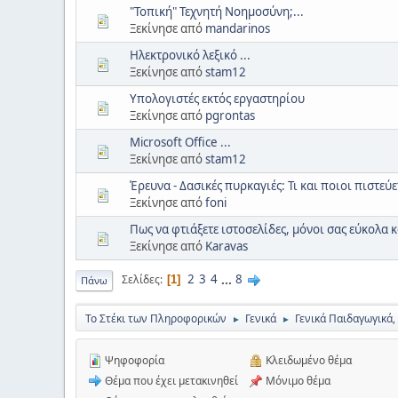
"Τοπική" Τεχνητή Νοημοσύνη;...
Ξεκίνησε από
mandarinos
Ηλεκτρονικό λεξικό ...
Ξεκίνησε από
stam12
Υπολογιστές εκτός εργαστηρίου
Ξεκίνησε από
pgrontas
Microsoft Office ...
Ξεκίνησε από
stam12
Έρευνα - Δασικές πυρκαγιές: Τι και ποιοι πιστεύ
Ξεκίνησε από
foni
Πως να φτιάξετε ιστοσελίδες, μόνοι σας εύκολα
Ξεκίνησε από
Karavas
2
3
4
...
8
Σελίδες
1
Πάνω
Το Στέκι των Πληροφορικών
Γενικά
Γενικά Παιδαγωγικά,
►
►
Ψηφοφορία
Κλειδωμένο θέμα
Θέμα που έχει μετακινηθεί
Μόνιμο θέμα