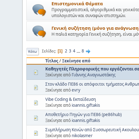
Επιστημονικά Θέματα
Προγραμματιστικά, αλγοριθμικά και γενικότε
υπολογιστών και συναφών επιστημών.
Γενική συζήτηση (μόνο για ανάγνωση
Η παλιά κατηγορία Γενική συζήτηση, είναι μ
2
3
4
...
8
Σελίδες
1
Κάτω
Τίτλος
/
Ξεκίνησε από
Καθηγητές Πληροφορικής που εργάζονται σε 
Ξεκίνησε από
Γιάννης Αναγνωστάκης
Στον κλάδο ΠΕ86 οι απόφοιτοι τμήματος Ανθρ
Ξεκίνησε από
evry
Vibe Coding & Εκπαίδευση
Ξεκίνησε από
ioannis.giftakis
Αποθετήριο Πηγών για ΠΕ86 (pe86hub)
Ξεκίνησε από
ioannis.giftakis
Συμπλήρωση Κενών από Συσσωρευτική Ακουλου
Ξεκίνησε από
nikolasmer