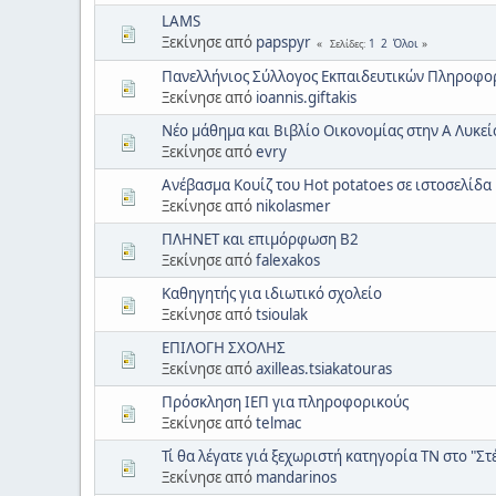
LAMS
Ξεκίνησε από
papspyr
1
2
Όλοι
Σελίδες
Πανελλήνιος Σύλλογος Εκπαιδευτικών Πληροφορι
Ξεκίνησε από
ioannis.giftakis
Νέο μάθημα και Βιβλίο Οικονομίας στην Α Λυκεί
Ξεκίνησε από
evry
Ανέβασμα Κουίζ του Hot potatoes σε ιστοσελίδα
Ξεκίνησε από
nikolasmer
ΠΛΗΝΕΤ και επιμόρφωση Β2
Ξεκίνησε από
falexakos
Καθηγητής για ιδιωτικό σχολείο
Ξεκίνησε από
tsioulak
ΕΠΙΛΟΓΗ ΣΧΟΛΗΣ
Ξεκίνησε από
axilleas.tsiakatouras
Πρόσκληση ΙΕΠ για πληροφορικούς
Ξεκίνησε από
telmac
Τί θα λέγατε γιά ξεχωριστή κατηγορία ΤΝ στο "Στέ
Ξεκίνησε από
mandarinos