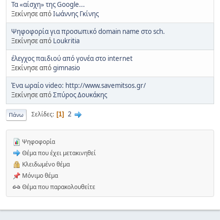
Τα «αίσχη» της Google...
Ξεκίνησε από
Ιωάννης Γκίνης
Ψηφοφορία για προσωπικό domain name στο sch.
Ξεκίνησε από
Loukritia
έλεγχος παιδιού από γονέα στο internet
Ξεκίνησε από
gimnasio
Ένα ωραίο video: http://www.savemitsos.gr/
Ξεκίνησε από
Σπύρος Δουκάκης
2
Σελίδες
1
Πάνω
Ψηφοφορία
Θέμα που έχει μετακινηθεί
Κλειδωμένο θέμα
Μόνιμο θέμα
Θέμα που παρακολουθείτε