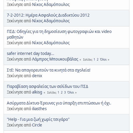
Ξεκίνησε από
Νίκος Αδαμόπουλος
7-2-2012: Ημέρα Ασφαλούς Διαδικτύου 2012
Ξεκίνησε από
Νίκος Αδαμόπουλος
ΠΣΔ: Οδηγίες για τη δημοσίευση φωτογραφιών και video
μαθητών
Ξεκίνησε από
Νίκος Αδαμόπουλος
safer internet day today...
Ξεκίνησε από
Λάμπρος Μπουκουβάλας
1
2
Όλοι
Σελίδες
ΣτΕ: Να απαγορευτούν τα κινητά στα σχολεία!
Ξεκίνησε από
denix
Παραβίαση ασφαλείας των σελίδων του ΠΣΔ
Ξεκίνησε από
alkisg
1
2
3
Όλοι
Σελίδες
Ασύρματα Δίκτυα-Έρευνες για ύπαρξη επιπτώσεων ή όχι.
Ξεκίνησε από
iliasthes
"Help - Για μια ζωή χωρίς τσιγάρο"
Ξεκίνησε από
Circle