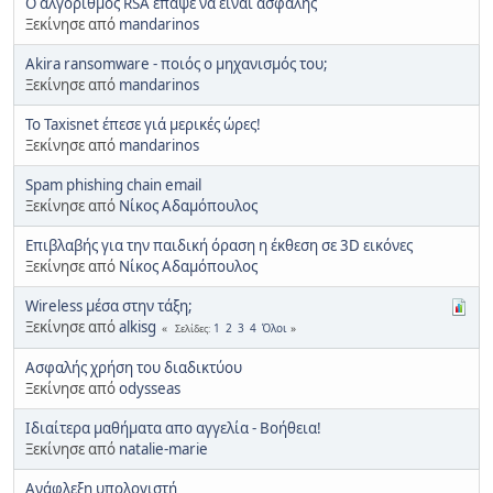
Ο αλγόριθμος RSA έπαψε να είναι ασφαλής
Ξεκίνησε από
mandarinos
Akira ransomware - ποιός ο μηχανισμός του;
Ξεκίνησε από
mandarinos
Το Taxisnet έπεσε γιά μερικές ώρες!
Ξεκίνησε από
mandarinos
Spam phishing chain email
Ξεκίνησε από
Νίκος Αδαμόπουλος
Επιβλαβής για την παιδική όραση η έκθεση σε 3D εικόνες
Ξεκίνησε από
Νίκος Αδαμόπουλος
Wireless μέσα στην τάξη;
Ξεκίνησε από
alkisg
1
2
3
4
Όλοι
Σελίδες
Ασφαλής χρήση του διαδικτύου
Ξεκίνησε από
odysseas
Ιδιαίτερα μαθήματα απο αγγελία - Βοήθεια!
Ξεκίνησε από
natalie-marie
Ανάφλεξη υπολογιστή