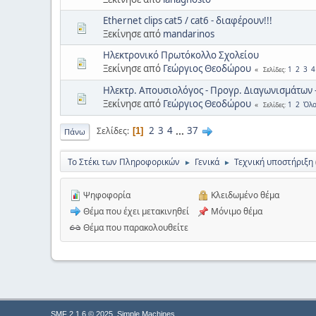
Ethernet clips cat5 / cat6 - διαφέρουν!!!
Ξεκίνησε από
mandarinos
Ηλεκτρονικό Πρωτόκολλο Σχολείου
Ξεκίνησε από
Γεώργιος Θεοδώρου
1
2
3
4
Σελίδες
Ηλεκτρ. Απουσιολόγος - Προγρ. Διαγωνισμάτων 
Ξεκίνησε από
Γεώργιος Θεοδώρου
1
2
Όλο
Σελίδες
2
3
4
...
37
Σελίδες
1
Πάνω
Το Στέκι των Πληροφορικών
Γενικά
Τεχνική υποστήριξη
►
►
Ψηφοφορία
Κλειδωμένο θέμα
Θέμα που έχει μετακινηθεί
Μόνιμο θέμα
Θέμα που παρακολουθείτε
,
SMF 2.1.6 © 2025
Simple Machines