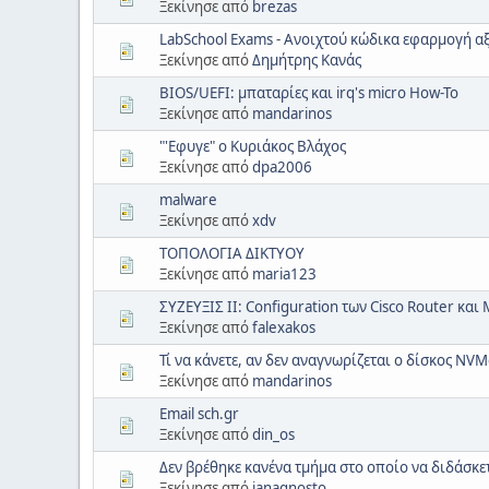
Ξεκίνησε από
brezas
LabSchool Exams - Ανοιχτού κώδικα εφαρμογή α
Ξεκίνησε από
Δημήτρης Κανάς
BIOS/UEFI: μπαταρίες και irq's micro How-To
Ξεκίνησε από
mandarinos
"'Εφυγε" ο Κυριάκος Βλάχος
Ξεκίνησε από
dpa2006
malware
Ξεκίνησε από
xdv
ΤΟΠΟΛΟΓΙΑ ΔΙΚΤΥΟΥ
Ξεκίνησε από
maria123
ΣΥΖΕΥΞΙΣ ΙΙ: Configuration των Cisco Router και
Ξεκίνησε από
falexakos
Τί να κάνετε, αν δεν αναγνωρίζεται ο δίσκος NVM
Ξεκίνησε από
mandarinos
Email sch.gr
Ξεκίνησε από
din_os
Δεν βρέθηκε κανένα τμήμα στο οποίο να διδάσκ
Ξεκίνησε από
ianagnosto