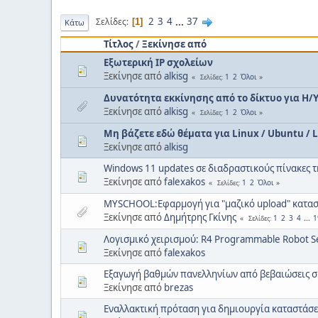
2
3
4
...
37
Σελίδες
1
Κάτω
Τίτλος
/
Ξεκίνησε από
Εξωτερική IP σχολείων
Ξεκίνησε από
alkisg
1
2
Όλοι
Σελίδες
Δυνατότητα εκκίνησης από το δίκτυο για Η/
Ξεκίνησε από
alkisg
1
2
Όλοι
Σελίδες
Μη βάζετε εδώ θέματα για Linux / Ubuntu / LT
Ξεκίνησε από
alkisg
Windows 11 updates σε διαδραστικούς πίνακες τ
Ξεκίνησε από
falexakos
1
2
Όλοι
Σελίδες
MYSCHOOL:Εφαρμογή για "μαζικό upload" κατασ
Ξεκίνησε από
Δημήτρης Γκίνης
1
2
3
4
...
1
Σελίδες
Λογισμικό χειρισμού: R4 Programmable Robot Set
Ξεκίνησε από
falexakos
Εξαγωγή βαθμών πανελληνίων από βεβαιώσεις σ
Ξεκίνησε από
brezas
Εναλλακτική πρόταση για δημιουργία καταστάσ