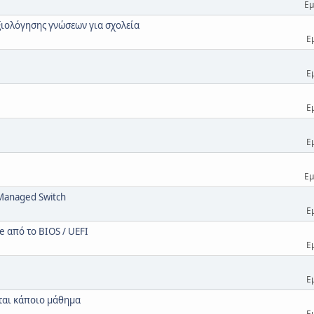
Εμ
ξιολόγησης γνώσεων για σχολεία
Ε
Ε
Ε
Ε
Εμ
 Managed Switch
Ε
e από το BIOS / UEFI
Ε
Ε
εται κάποιο μάθημα
Ε