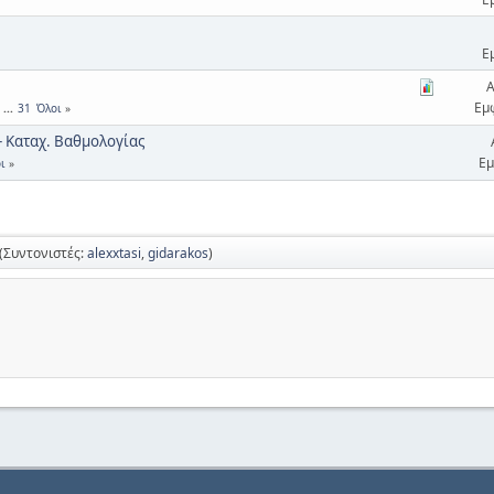
Ε
Α
Εμ
...
31
Όλοι
- Καταχ. Βαθμολογίας
Εμ
ι
(Συντονιστές:
alexxtasi
,
gidarakos
)