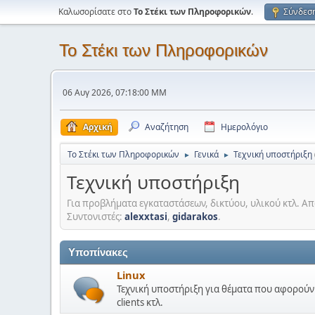
Καλωσορίσατε στο
Το Στέκι των Πληροφορικών
.
Σύνδεσ
Το Στέκι των Πληροφορικών
06 Αυγ 2026, 07:18:00 ΜΜ
Αρχική
Αναζήτηση
Ημερολόγιο
Το Στέκι των Πληροφορικών
Γενικά
Τεχνική υποστήριξη
►
►
Τεχνική υποστήριξη
Για προβλήματα εγκαταστάσεων, δικτύου, υλικού κτλ. Απα
Συντονιστές:
alexxtasi
,
gidarakos
.
Υποπίνακες
Linux
Τεχνική υποστήριξη για θέματα που αφορούν τ
clients κτλ.