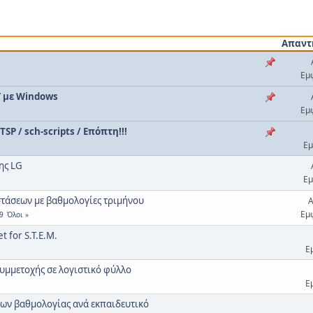
Απαντ
Εμ
Υ με Windows
Εμ
SP / sch-scripts / Επόπτη!!!
Εμ
ης LG
Εμ
τάσεων με βαθμολογίες τριμήνου
Α
Εμ
9
Όλοι
 for S.T.E.M.
Ε
υμμετοχής σε λογιστικό φύλλο
Ε
εων βαθμολογίας ανά εκπαιδευτικό