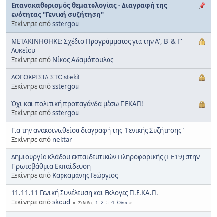
Επανακαθορισμός θεματολογίας - Διαγραφή της
ενότητας "Γενική συζήτηση"
Ξεκίνησε από
sstergou
ΜΕΤΑΚΙΝΗΘΗΚΕ: Σχέδιο Προγράμματος για την Α', Β' & Γ'
Λυκείου
Ξεκίνησε από
Νίκος Αδαμόπουλος
ΛΟΓΟΚΡΙΣΙΑ ΣΤΟ steki!
Ξεκίνησε από
sstergou
Όχι και πολιτική προπαγάνδα μέσω ΠΕΚΑΠ!
Ξεκίνησε από
sstergou
Για την ανακοινωθείσα διαγραφή της "Γενικής Συζήτησης"
Ξεκίνησε από
nektar
Δημιουργία κλάδου εκπαιδευτικών Πληροφορικής (ΠΕ19) στην
Πρωτοβάθμια Εκπαίδευση
Ξεκίνησε από
Καρκαμάνης Γεώργιος
11.11.11 Γενική Συνέλευση και Εκλογές Π.Ε.ΚΑ.Π.
Ξεκίνησε από
skoud
1
2
3
4
Όλοι
Σελίδες