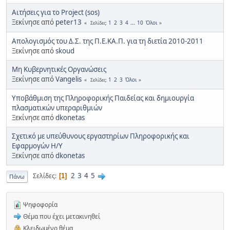
Αιτήσεις για το Project (sos)
Ξεκίνησε από
peter13
1
2
3
4
...
10
Όλοι
Σελίδες
Απολογισμός του Δ.Σ. της Π.Ε.ΚΑ.Π. για τη διετία 2010-2011
Ξεκίνησε από
skoud
Μη Κυβερνητικές Οργανώσεις
Ξεκίνησε από
Vangelis
1
2
3
Όλοι
Σελίδες
Υποβάθμιση της Πληροφορικής Παιδείας και δημιουργία
πλασματικών υπεραριθμιών
Ξεκίνησε από
dkonetas
Σχετικό με υπεύθυνους εργαστηρίων Πληροφορικής και
Εφαρμογών Η/Υ
Ξεκίνησε από
dkonetas
2
3
4
5
Σελίδες
1
Πάνω
Ψηφοφορία
Θέμα που έχει μετακινηθεί
Κλειδωμένο θέμα