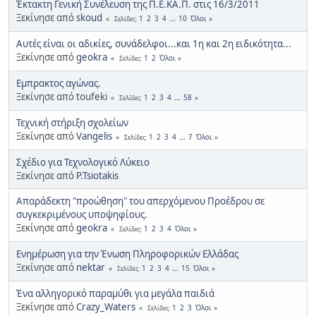
Έκτακτη Γενική Συνέλευση της Π.Ε.ΚΑ.Π. στις 16/3/2011
Ξεκίνησε από
skoud
1
2
3
4
...
10
Όλοι
Σελίδες
Αυτές είναι οι αδικίες, συνάδελφοι...και 1η και 2η ειδικότητα...
Ξεκίνησε από
geokra
1
2
Όλοι
Σελίδες
Εμπρακτος αγώνας.
Ξεκίνησε από toufeki
1
2
3
4
...
58
Σελίδες
Τεχνική στήριξη σχολείων
Ξεκίνησε από
Vangelis
1
2
3
4
...
7
Όλοι
Σελίδες
Σχέδιο για Τεχνολογικό Λύκειο
Ξεκίνησε από
P.Tsiotakis
Απαράδεκτη "προώθηση" του απερχόμενου Προέδρου σε
συγκεκριμένους υποψηφίους.
Ξεκίνησε από
geokra
1
2
3
4
Όλοι
Σελίδες
Ενημέρωση για την Ένωση Πληροφορικών Ελλάδας
Ξεκίνησε από
nektar
1
2
3
4
...
15
Όλοι
Σελίδες
Ένα αλληγορικό παραμύθι για μεγάλα παιδιά
Ξεκίνησε από
Crazy_Waters
1
2
3
Όλοι
Σελίδες