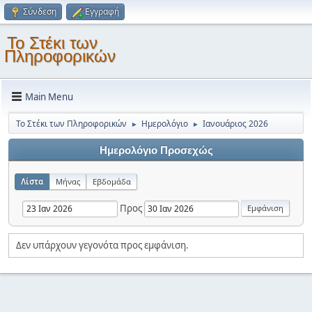
Σύνδεση
Εγγραφή
Το Στέκι των
Πληροφορικών
Main Menu
Το Στέκι των Πληροφορικών
Ημερολόγιο
Ιανουάριος 2026
►
►
Ημερολόγιο Προσεχώς
Λίστα
Μήνας
Εβδομάδα
Προς
Δεν υπάρχουν γεγονότα προς εμφάνιση.