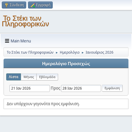
Σύνδεση
Εγγραφή
Το Στέκι των
Πληροφορικών
Main Menu
Το Στέκι των Πληροφορικών
Ημερολόγιο
Ιανουάριος 2026
►
►
Ημερολόγιο Προσεχώς
Λίστα
Μήνας
Εβδομάδα
Προς
Δεν υπάρχουν γεγονότα προς εμφάνιση.