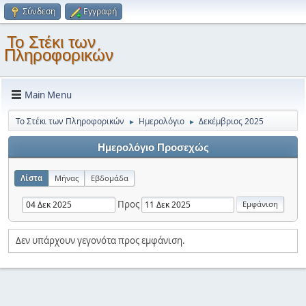
Σύνδεση
Εγγραφή
Το Στέκι των
Πληροφορικών
Main Menu
Το Στέκι των Πληροφορικών
Ημερολόγιο
Δεκέμβριος 2025
►
►
Ημερολόγιο Προσεχώς
Λίστα
Μήνας
Εβδομάδα
Προς
Δεν υπάρχουν γεγονότα προς εμφάνιση.