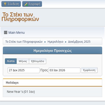
Σύνδεση
Εγγραφή
Το Στέκι των
Πληροφορικών
Main Menu
Το Στέκι των Πληροφορικών
Ημερολόγιο
Δεκέμβριος 2025
►
►
Ημερολόγιο Προσεχώς
Λίστα
Μήνας
Εβδομάδα
Προς
Holidays
New Year's (01 Ιαν)