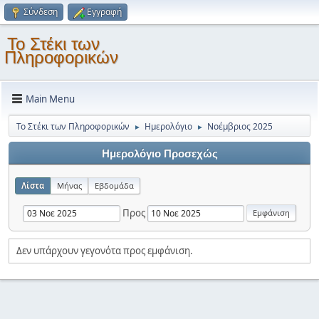
Σύνδεση
Εγγραφή
Το Στέκι των
Πληροφορικών
Main Menu
Το Στέκι των Πληροφορικών
Ημερολόγιο
Νοέμβριος 2025
►
►
Ημερολόγιο Προσεχώς
Λίστα
Μήνας
Εβδομάδα
Προς
Δεν υπάρχουν γεγονότα προς εμφάνιση.