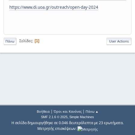
https://www.di.uoa.gr/outreach/open-day-2024
Σελίδες
1
Πάνω
User Actions
|
|
Βοήθεια
Όροι και Κανόνες
Πάνω ▲
,
SMF 2.1.6 © 2025
Simple Machines
Η σελίδα δημιουργήθηκε σε 0.046 δευτερόλεπτα με 23 ερωτήματα.
Μετρητής επισκέψεων: