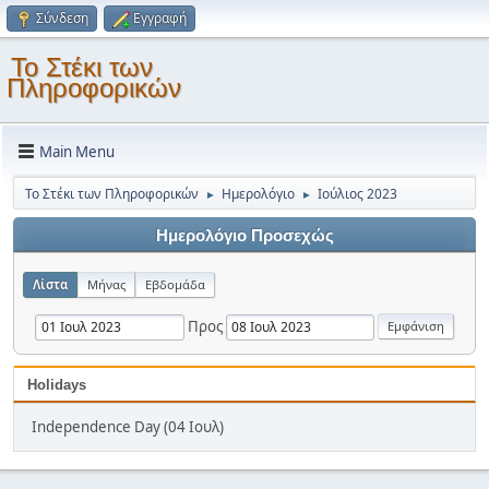
Σύνδεση
Εγγραφή
Το Στέκι των
Πληροφορικών
Main Menu
Το Στέκι των Πληροφορικών
Ημερολόγιο
Ιούλιος 2023
►
►
Ημερολόγιο Προσεχώς
Λίστα
Μήνας
Εβδομάδα
Προς
Holidays
Independence Day (04 Ιουλ)