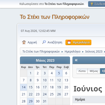
Καλωσορίσατε στο
Το Στέκι των Πληροφορικών
.
Σύνδεσ
Το Στέκι των Πληροφορικών
07 Αυγ 2026, 12:02:45 ΜΜ
Αρχική
Αναζήτηση
Ημερολόγιο
Το Στέκι των Πληροφορικών
Ημερολόγιο
Ιούνιος 2023
►
►
«
Μάιος 2023
Κυρ
Δευ
Τρι
Τετ
Πεμ
Παρ
Σαβ
Λίστα
Μήνας
Ε
1
2
3
4
5
6
7
8
9
10
11
12
13
Ιούνιος
14
15
16
17
18
19
20
21
22
23
24
25
26
27
Ημέρα
28
29
30
31