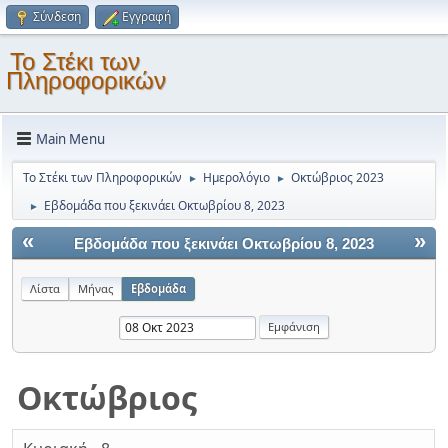
Σύνδεση
Εγγραφή
Το Στέκι των
Πληροφορικών
Main Menu
Το Στέκι των Πληροφορικών
Ημερολόγιο
Οκτώβριος 2023
►
►
Εβδομάδα που ξεκινάει Οκτωβρίου 8, 2023
►
«
»
Εβδομάδα που ξεκινάει Οκτωβρίου 8, 2023
Λίστα
Μήνας
Εβδομάδα
Οκτώβριος