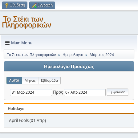
Σύνδεση
Εγγραφή
Το Στέκι των
Πληροφορικών
Main Menu
Το Στέκι των Πληροφορικών
Ημερολόγιο
Μάρτιος 2024
►
►
Ημερολόγιο Προσεχώς
Λίστα
Μήνας
Εβδομάδα
Προς
Holidays
April Fools (01 Απρ)