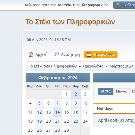
Καλωσορίσατε στο
Το Στέκι των Πληροφορικών
.
Σύνδεσ
Το Στέκι των Πληροφορικών
06 Αυγ 2026, 04:18:18 ΠΜ
Αρχική
Αναζήτηση
Ημερολόγιο
Το Στέκι των Πληροφορικών
Ημερολόγιο
Μάρτιος 2024
►
►
Φεβρουάριος 2024
Κυρ
Δευ
Τρι
Τετ
Πεμ
Παρ
Σαβ
Λίστα
Μήνας
Ε
1
2
3
4
5
6
7
8
9
10
Holidays
11
12
13
14
15
16
17
April Fools (01 Απρ)
18
19
20
21
22
23
24
25
26
27
28
29