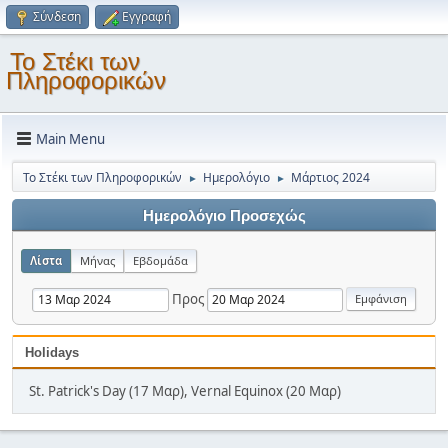
Σύνδεση
Εγγραφή
Το Στέκι των
Πληροφορικών
Main Menu
Το Στέκι των Πληροφορικών
Ημερολόγιο
Μάρτιος 2024
►
►
Ημερολόγιο Προσεχώς
Λίστα
Μήνας
Εβδομάδα
Προς
Holidays
St. Patrick's Day (17 Μαρ), Vernal Equinox (20 Μαρ)