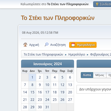
Καλωσορίσατε στο
Το Στέκι των Πληροφορικών
.
Σύνδεσ
Το Στέκι των Πληροφορικών
08 Αυγ 2026, 05:12:58 ΠΜ
Αρχική
Αναζήτηση
Ημερολόγιο
Το Στέκι των Πληροφορικών
Ημερολόγιο
Φεβρουάριος 
►
►
Ιανουάριος 2024
Κυρ
Δευ
Τρι
Τετ
Πεμ
Παρ
Σαβ
Λίστα
Μήνας
Ε
1
2
3
4
5
6
7
8
9
10
11
12
13
Δεν υπάρχουν γεγον
14
15
16
17
18
19
20
21
22
23
24
25
26
27
28
29
30
31