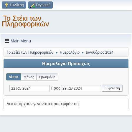
Σύνδεση
Εγγραφή
Το Στέκι των
Πληροφορικών
Main Menu
Το Στέκι των Πληροφορικών
Ημερολόγιο
Ιανουάριος 2024
►
►
Ημερολόγιο Προσεχώς
Λίστα
Μήνας
Εβδομάδα
Προς
Δεν υπάρχουν γεγονότα προς εμφάνιση.