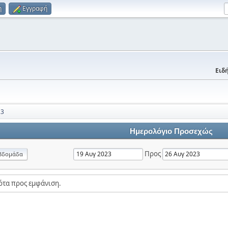
η
Εγγραφή
Ειδή
23
Ημερολόγιο Προσεχώς
Προς
βδομάδα
ότα προς εμφάνιση.