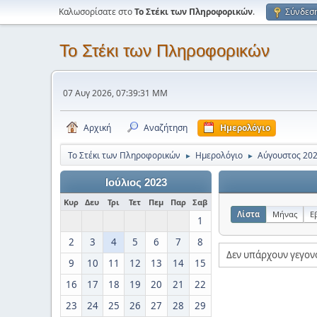
Καλωσορίσατε στο
Το Στέκι των Πληροφορικών
.
Σύνδεσ
Το Στέκι των Πληροφορικών
07 Αυγ 2026, 07:39:31 ΜΜ
Αρχική
Αναζήτηση
Ημερολόγιο
Το Στέκι των Πληροφορικών
Ημερολόγιο
Αύγουστος 20
►
►
Ιούλιος 2023
Κυρ
Δευ
Τρι
Τετ
Πεμ
Παρ
Σαβ
Λίστα
Μήνας
Ε
1
2
3
4
5
6
7
8
Δεν υπάρχουν γεγον
9
10
11
12
13
14
15
16
17
18
19
20
21
22
23
24
25
26
27
28
29