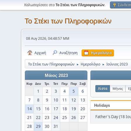
Καλωσορίσατε στο
Το Στέκι των Πληροφορικών
.
Σύνδεσ
Το Στέκι των Πληροφορικών
08 Αυγ 2026, 04:48:57 ΜΜ
Αρχική
Αναζήτηση
Ημερολόγιο
Το Στέκι των Πληροφορικών
Ημερολόγιο
Ιούνιος 2023
►
►
Μάιος 2023
Κυρ
Δευ
Τρι
Τετ
Πεμ
Παρ
Σαβ
Λίστα
Μήνας
Ε
1
2
3
4
5
6
7
8
9
10
11
12
13
Holidays
14
15
16
17
18
19
20
Father's Day (18 Ιο
21
22
23
24
25
26
27
28
29
30
31