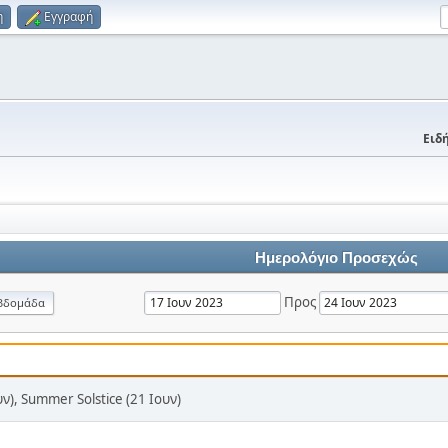
η
Εγγραφή
Ειδή
Ημερολόγιο Προσεχώς
Προς
βδομάδα
υν), Summer Solstice (21 Ιουν)