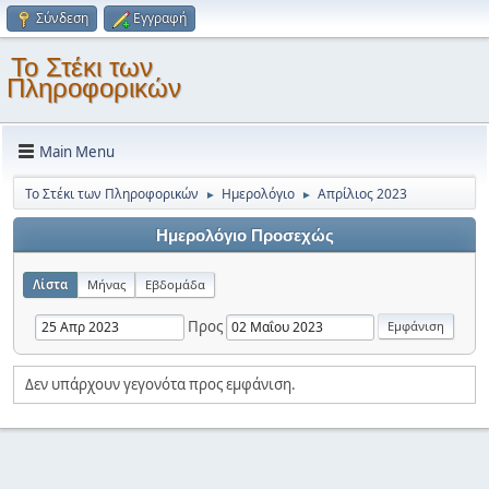
Σύνδεση
Εγγραφή
Το Στέκι των
Πληροφορικών
Main Menu
Το Στέκι των Πληροφορικών
Ημερολόγιο
Απρίλιος 2023
►
►
Ημερολόγιο Προσεχώς
Λίστα
Μήνας
Εβδομάδα
Προς
Δεν υπάρχουν γεγονότα προς εμφάνιση.