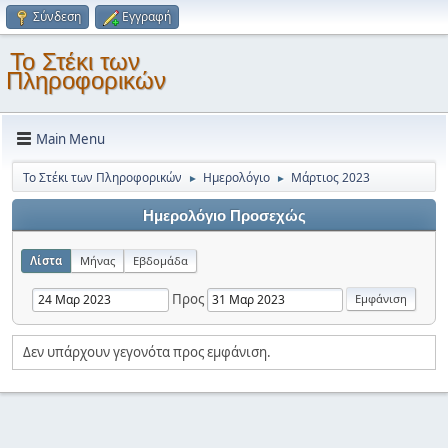
Σύνδεση
Εγγραφή
Το Στέκι των
Πληροφορικών
Main Menu
Το Στέκι των Πληροφορικών
Ημερολόγιο
Μάρτιος 2023
►
►
Ημερολόγιο Προσεχώς
Λίστα
Μήνας
Εβδομάδα
Προς
Δεν υπάρχουν γεγονότα προς εμφάνιση.