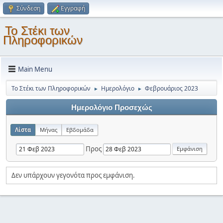
Σύνδεση
Εγγραφή
Το Στέκι των
Πληροφορικών
Main Menu
Το Στέκι των Πληροφορικών
Ημερολόγιο
Φεβρουάριος 2023
►
►
Ημερολόγιο Προσεχώς
Λίστα
Μήνας
Εβδομάδα
Προς
Δεν υπάρχουν γεγονότα προς εμφάνιση.