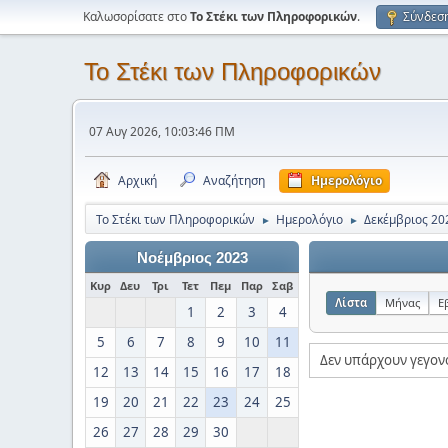
Καλωσορίσατε στο
Το Στέκι των Πληροφορικών
.
Σύνδεσ
Το Στέκι των Πληροφορικών
07 Αυγ 2026, 10:03:46 ΠΜ
Αρχική
Αναζήτηση
Ημερολόγιο
Το Στέκι των Πληροφορικών
Ημερολόγιο
Δεκέμβριος 20
►
►
Νοέμβριος 2023
Κυρ
Δευ
Τρι
Τετ
Πεμ
Παρ
Σαβ
Λίστα
Μήνας
Ε
1
2
3
4
5
6
7
8
9
10
11
Δεν υπάρχουν γεγον
12
13
14
15
16
17
18
19
20
21
22
23
24
25
26
27
28
29
30