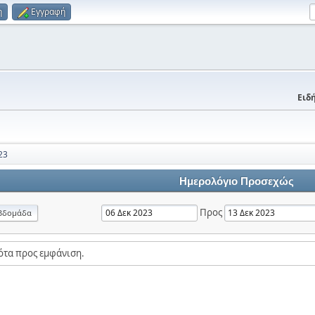
η
Εγγραφή
Ειδή
23
Ημερολόγιο Προσεχώς
Προς
βδομάδα
ότα προς εμφάνιση.